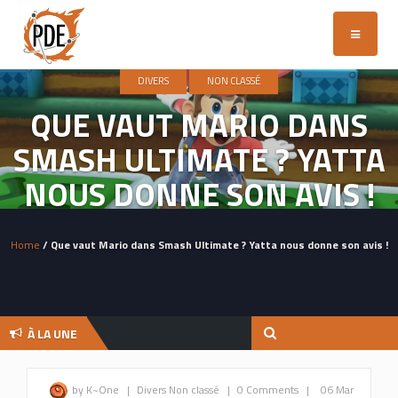
Toggle
navigatio
DIVERS
NON CLASSÉ
QUE VAUT MARIO DANS
SMASH ULTIMATE ? YATTA
NOUS DONNE SON AVIS !
Home
/ Que vaut Mario dans Smash Ultimate ? Yatta nous donne son avis !
À LA UNE
by K~One
|
Divers
Non classé
|
0 Comments
|
06 Mar