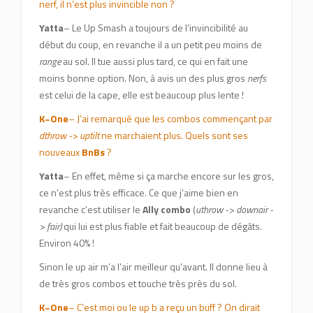
nerf, il n’est plus invincible non ?
Yatta
– Le Up Smash a toujours de l’invincibilité au
début du coup, en revanche il a un petit peu moins de
range
au sol. Il tue aussi plus tard, ce qui en fait une
moins bonne option. Non, à avis un des plus gros
nerfs
est celui de la cape, elle est beaucoup plus lente !
K~One
– J’ai remarqué que les combos commençant par
dthrow -> uptilt
ne marchaient plus. Quels sont ses
nouveaux
BnBs
?
Yatta
– En effet, même si ça marche encore sur les gros,
ce n’est plus très efficace. Ce que j’aime bien en
revanche c’est utiliser le
Ally combo
(
uthrow -> downair -
> fair)
qui lui est plus fiable et fait beaucoup de dégâts.
Environ 40% !
Sinon le up air m’a l’air meilleur qu’avant. Il donne lieu à
de très gros combos et touche très près du sol.
K~One
– C’est moi ou le up b a reçu un buff ? On dirait