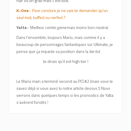
nair ou un grab mais c’est tout.
K~One
– Pour conclure je ne vais te demander qu’un
seul mot; buffed ou nerfed ?
Yatta
– Meilleur
combo game
mais moins bon neutral.
Dans l’ensemble, toujours Mario, mais comme il y a
beaucoup de personnages fantastiques sur Ultimate, je
pense que ça impacte sa position dans la
tier list
.
Je dirais qu’il est high tier !
Le Mario main a terminé second au PCC#2 (mais vous le
savez déjà si vous avez lu notre article dessus !) Nous
verrons dans quelques temps si les pronostics de Yatta
s’avèrent fondés !